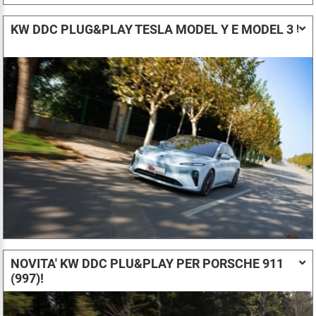
KW DDC PLUG&PLAY TESLA MODEL Y E MODEL 3
!
NOVITA' KW DDC PLU&PLAY PER PORSCHE 911
(997)!