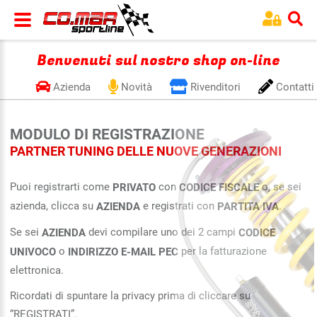
Benvenuti sul nostro shop on-line
Azienda
Novità
Rivenditori
Contatti
MODULO DI REGISTRAZIONE
PARTNER TUNING DELLE NUOVE GENERAZIONI
Puoi registrarti come
con
o, se sei
PRIVATO
CODICE FISCALE
azienda, clicca su
e registrati con
.
AZIENDA
PARTITA IVA
Se sei
devi compilare uno dei 2 campi
AZIENDA
CODICE
o
per la fatturazione
UNIVOCO
INDIRIZZO E-MAIL PEC
elettronica.
Ricordati di spuntare la privacy prima di cliccare su
“REGISTRATI”.